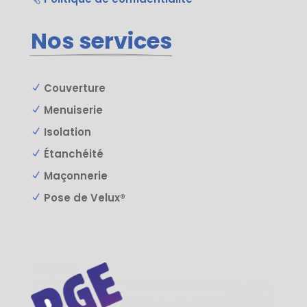
Nos services
Couverture
N
Menuiserie
N
Isolation
N
Étanchéité
N
Maçonnerie
N
Pose de Velux®
N