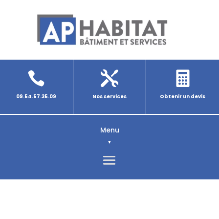



09.54.57.35.09
Nos services
Obtenir un devis
Menu
▼