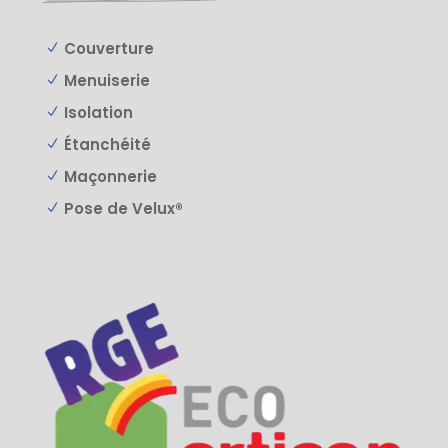
Couverture
N
Menuiserie
N
Isolation
N
Étanchéité
N
Maçonnerie
N
Pose de Velux®
N